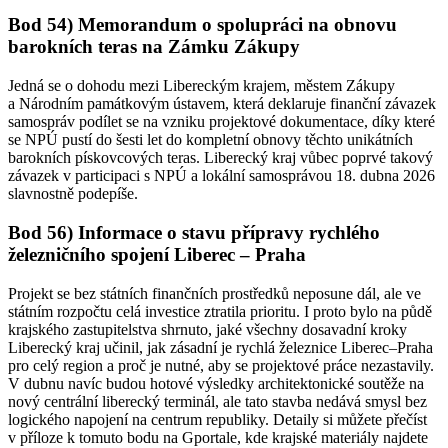
Bod 54)
Memorandum o spolupráci na obnovu
barokních teras na Zámku Zákupy
Jedná se o dohodu mezi Libereckým krajem, městem Zákupy
a Národním památkovým ústavem, která deklaruje finanční závazek
samospráv podílet se na vzniku projektové dokumentace, díky které
se NPÚ pustí do šesti let do kompletní obnovy těchto unikátních
barokních pískovcových teras. Liberecký kraj vůbec poprvé takový
závazek v participaci s NPÚ a lokální samosprávou 18. dubna 2026
slavnostně podepíše.
Bod 56)
Informace o stavu přípravy rychlého
železničního spojení Liberec – Praha
Projekt se bez státních finančních prostředků neposune dál, ale ve
státním rozpočtu celá investice ztratila prioritu. I proto bylo na půdě
krajského zastupitelstva shrnuto, jaké všechny dosavadní kroky
Liberecký kraj učinil, jak zásadní je rychlá železnice Liberec–Praha
pro celý region a proč je nutné, aby se projektové práce nezastavily.
V dubnu navíc budou hotové výsledky architektonické soutěže na
nový centrální liberecký terminál, ale tato stavba nedává smysl bez
logického napojení na centrum republiky. Detaily si můžete přečíst
v příloze k tomuto bodu na Gportale, kde krajské materiály najdete