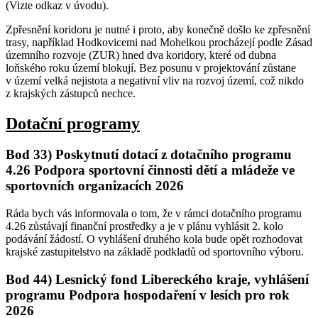
(Vizte odkaz v úvodu).
Zpřesnění koridoru je nutné i proto, aby konečně došlo ke zpřesnění
trasy, například Hodkovicemi nad Mohelkou procházejí podle Zásad
územního rozvoje (ZUR) hned dva koridory, které od dubna
loňského roku území blokují. Bez posunu v projektování zůstane
v území velká nejistota a negativní vliv na rozvoj území, což nikdo
z krajských zástupců nechce.
Dotační programy
Bod 33)
Poskytnutí dotací z dotačního programu
4.26 Podpora sportovní činnosti dětí a mládeže ve
sportovních organizacích 2026
Ráda bych vás informovala o tom, že v rámci dotačního programu
4.26 zůstávají finanční prostředky a je v plánu vyhlásit 2. kolo
podávání žádostí. O vyhlášení druhého kola bude opět rozhodovat
krajské zastupitelstvo na základě podkladů od sportovního výboru.
Bod 44)
Lesnický fond Libereckého kraje, vyhlášení
programu Podpora hospodaření v lesích pro rok
2026