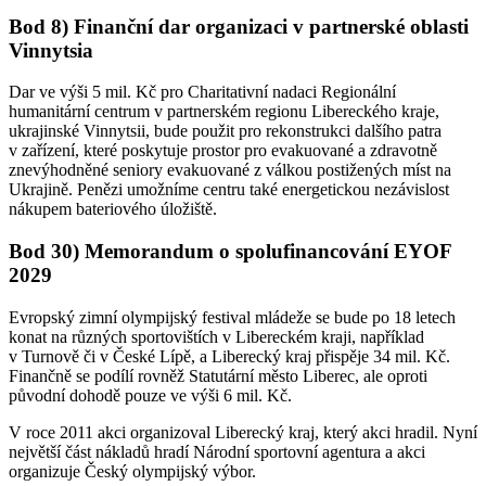
Bod 8)
Finanční dar organizaci v partnerské oblasti
Vinnytsia
Dar ve výši 5 mil. Kč pro Charitativní nadaci Regionální
humanitární centrum v partnerském regionu Libereckého kraje,
ukrajinské Vinnytsii, bude použit pro rekonstrukci dalšího patra
v zařízení, které poskytuje prostor pro evakuované a zdravotně
znevýhodněné seniory evakuované z válkou postižených míst na
Ukrajině. Penězi umožníme centru také energetickou nezávislost
nákupem bateriového úložiště.
Bod 30)
Memorandum o spolufinancování EYOF
2029
Evropský zimní olympijský festival mládeže se bude po 18 letech
konat na různých sportovištích v Libereckém kraji, například
v Turnově či v České Lípě, a Liberecký kraj přispěje 34 mil. Kč.
Finančně se podílí rovněž Statutární město Liberec, ale oproti
původní dohodě pouze ve výši 6 mil. Kč.
V roce 2011 akci organizoval Liberecký kraj, který akci hradil. Nyní
největší část nákladů hradí Národní sportovní agentura a akci
organizuje Český olympijský výbor.