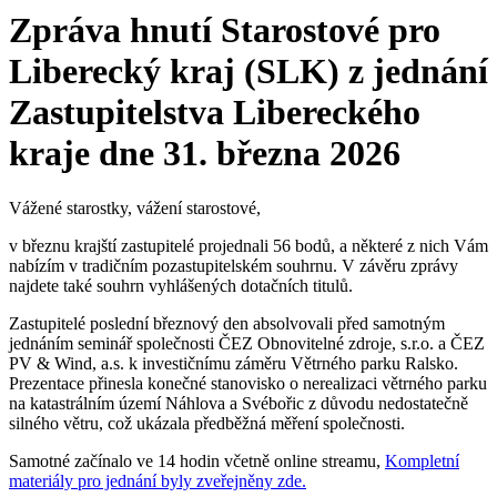
Zpráva hnutí Starostové pro
Liberecký kraj (SLK) z jednání
Zastupitelstva Libereckého
kraje dne 31. března 2026
Vážené starostky, vážení starostové,
v březnu krajští zastupitelé projednali 56 bodů, a některé z nich Vám
nabízím v tradičním pozastupitelském souhrnu. V závěru zprávy
najdete také souhrn vyhlášených dotačních titulů.
Zastupitelé poslední březnový den absolvovali před samotným
jednáním seminář společnosti ČEZ Obnovitelné zdroje, s.r.o. a ČEZ
PV & Wind, a.s. k investičnímu záměru Větrného parku Ralsko.
Prezentace přinesla konečné stanovisko o nerealizaci větrného parku
na katastrálním území Náhlova a Svébořic z důvodu nedostatečně
silného větru, což ukázala předběžná měření společnosti.
Samotné začínalo ve 14 hodin včetně online streamu,
Kompletní
materiály pro jednání byly zveřejněny zde.