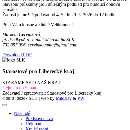
Stavební průzkumy jsou důležitým podklad pro budoucí obnovu
památek
Žádosti je možné podávat od 4. 5. do 29. 5. 2026 do 12 hodin.
Přeji Vám krásné a klidné Velikonoce!
Markéta Červinková,
předsedkyně zastupitelského klubu SLK
732 857 996, cervinkovama@gmail.com
Download PDF
Starostové pro Liberecký kraj
STARÁME SE O NÁŠ KRAJ
Hejtman do Senátu
Zadavatel / zpracovatel: Starostové pro Liberecký kraj
SLK | web by
Miloslav
&
PW
© 2012 - 2026 •
Naši lidé
Představenstvo
Hejtman
Krajští radní