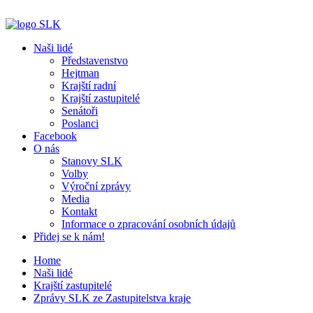
Naši lidé
Představenstvo
Hejtman
Krajští radní
Krajští zastupitelé
Senátoři
Poslanci
Facebook
O nás
Stanovy SLK
Volby
Výroční zprávy
Media
Kontakt
Informace o zpracování osobních údajů
Přidej se k nám!
Home
Naši lidé
Krajští zastupitelé
Zprávy SLK ze Zastupitelstva kraje