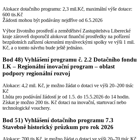
Alokace dotačního programu: 2,3 mil.Kč, maximální výše dotace:
600 tis.Kč
Žádosti mohou být podávány nejdříve od 6.5.2026
Výbor životního prostředí a zemědělství Zastupitelstva Liberecké
kraje zároveň doporučil alokovat finanční prostředky na pořízení
bezpilotních zařízení okresními mysliveckými spolky ve výši 1 mil.
Kč, a o tomto návrhu bude ještě jednáno.
Bod 48)
Vyhlášení programu č. 2.2 Dotačního fondu
LK – Regionální inovační program – oblast
podpory regionální rozvoj
Alokace: 4,2 mil. Kč, je možno žádat o dotaci ve výši 20–200 tisíc
Kč
Lhůta pro podávání žádostí je od 1.5. do 15.5.2026 do 14 hodin.
Získat je možno 200 tis. Kč dotaci na inovační, startovací nebo
technologické vouchery.
Bod 51)
Vyhlášení dotačního programu 7.3
Stavebně historický průzkum pro rok 2026
Alokace: 700 tis Kč, je možno žádat o dotaci ve výši 20–70 tisíc Kč