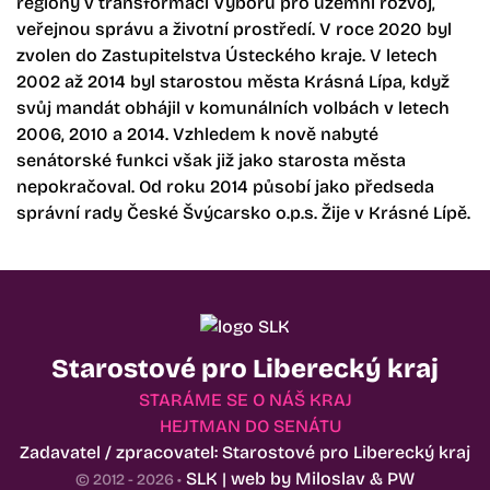
regiony v transformaci Výboru pro územní rozvoj,
veřejnou správu a životní prostředí. V roce 2020 byl
zvolen do Zastupitelstva Ústeckého kraje. V letech
2002 až 2014 byl starostou města Krásná Lípa, když
svůj mandát obhájil v komunálních volbách v letech
2006, 2010 a 2014. Vzhledem k nově nabyté
senátorské funkci však již jako starosta města
nepokračoval. Od roku 2014 působí jako předseda
správní rady České Švýcarsko o.p.s. Žije v Krásné Lípě.
Starostové pro Liberecký kraj
STARÁME SE O NÁŠ KRAJ
HEJTMAN DO SENÁTU
Zadavatel / zpracovatel: Starostové pro Liberecký kraj
SLK | web by
Miloslav
&
PW
© 2012 - 2026 •