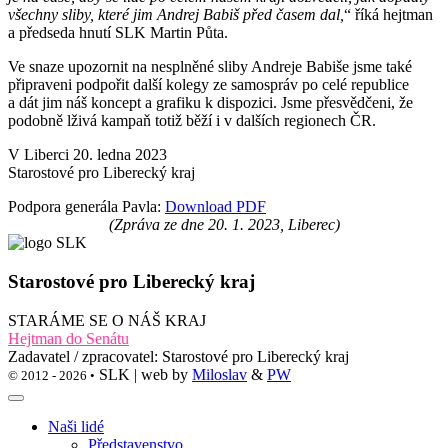
všechny sliby, které jim Andrej Babiš před časem dal,
“ říká hejtman
a předseda hnutí SLK Martin Půta.
Ve snaze upozornit na nesplněné sliby Andreje Babiše jsme také
připraveni podpořit další kolegy ze samospráv po celé republice
a dát jim náš koncept a grafiku k dispozici. Jsme přesvědčeni, že
podobně lživá kampaň totiž běží i v dalších regionech ČR.
V Liberci 20. ledna 2023
Starostové pro Liberecký kraj
Podpora generála Pavla:
Download PDF
(Zpráva ze dne 20. 1. 2023, Liberec)
Starostové pro Liberecký kraj
STARÁME SE O NÁŠ KRAJ
Hejtman do Senátu
Zadavatel / zpracovatel: Starostové pro Liberecký kraj
SLK | web by
Miloslav
&
PW
© 2012 - 2026 •
Naši lidé
Představenstvo