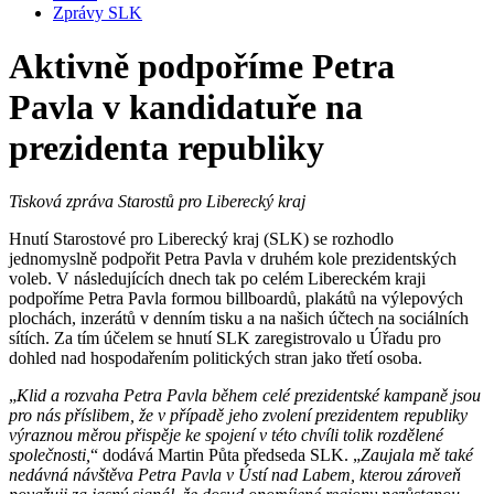
Zprávy SLK
Aktivně podpoříme Petra
Pavla v kandidatuře na
prezidenta republiky
Tisková zpráva Starostů pro Liberecký kraj
Hnutí Starostové pro Liberecký kraj (SLK) se rozhodlo
jednomyslně podpořit Petra Pavla v druhém kole prezidentských
voleb. V následujících dnech tak po celém Libereckém kraji
podpoříme Petra Pavla formou billboardů, plakátů na výlepových
plochách, inzerátů v denním tisku a na našich účtech na sociálních
sítích. Za tím účelem se hnutí SLK zaregistrovalo u Úřadu pro
dohled nad hospodařením politických stran jako třetí osoba.
„
Klid a rozvaha Petra Pavla během celé prezidentské kampaně jsou
pro nás příslibem, že v případě jeho zvolení prezidentem republiky
výraznou měrou přispěje ke spojení v této chvíli tolik rozdělené
společnosti,
“ dodává Martin Půta předseda SLK. „
Zaujala mě také
nedávná návštěva Petra Pavla v Ústí nad Labem, kterou zároveň