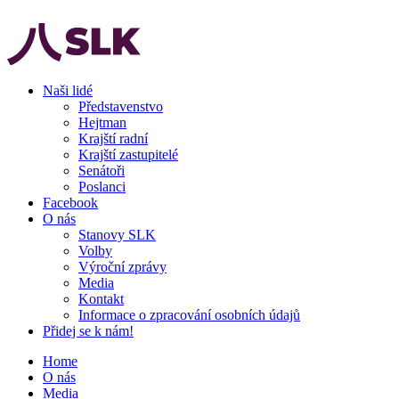
Naši lidé
Představenstvo
Hejtman
Krajští radní
Krajští zastupitelé
Senátoři
Poslanci
Facebook
O nás
Stanovy SLK
Volby
Výroční zprávy
Media
Kontakt
Informace o zpracování osobních údajů
Přidej se k nám!
Home
O nás
Media