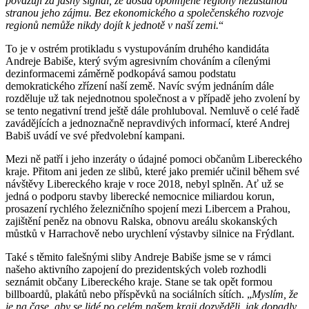
považuji za jasný signál, že dosud opomíjené regiony nezůstanou
stranou jeho zájmu. Bez ekonomického a společenského rozvoje
regionů nemůže nikdy dojít k jednotě v naší zemi.
“
To je v ostrém protikladu s vystupováním druhého kandidáta
Andreje Babiše, který svým agresivním chováním a cílenými
dezinformacemi záměrně podkopává samou podstatu
demokratického zřízení naší země. Navíc svým jednáním dále
rozděluje už tak nejednotnou společnost a v případě jeho zvolení by
se tento negativní trend ještě dále prohluboval. Nemluvě o celé řadě
zavádějících a jednoznačně nepravdivých informací, které Andrej
Babiš uvádí ve své předvolební kampani.
Mezi ně patří i jeho inzeráty o údajné pomoci občanům Libereckého
kraje. Přitom ani jeden ze slibů, které jako premiér učinil během své
návštěvy Libereckého kraje v roce 2018, nebyl splněn. Ať už se
jedná o podporu stavby liberecké nemocnice miliardou korun,
prosazení rychlého železničního spojení mezi Libercem a Prahou,
zajištění peněz na obnovu Ralska, obnovu areálu skokanských
můstků v Harrachově nebo urychlení výstavby silnice na Frýdlant.
Také s těmito falešnými sliby Andreje Babiše jsme se v rámci
našeho aktivního zapojení do prezidentských voleb rozhodli
seznámit občany Libereckého kraje. Stane se tak opět formou
billboardů, plakátů nebo příspěvků na sociálních sítích. „
Myslím, že
je na čase, aby se lidé po celém našem kraji dozvěděli, jak dopadly