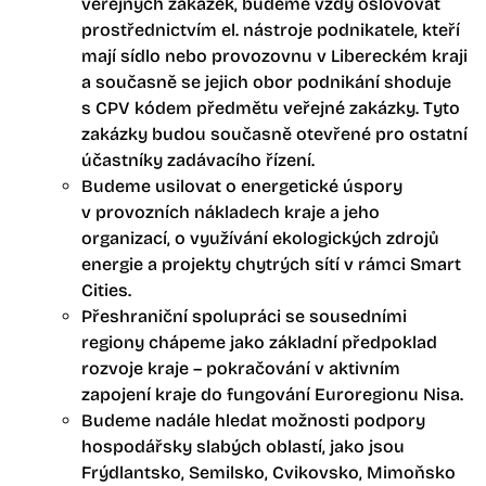
veřejných zakázek, budeme vždy oslovovat
prostřednictvím el. nástroje podnikatele, kteří
mají sídlo nebo provozovnu v Libereckém kraji
a současně se jejich obor podnikání shoduje
s CPV kódem předmětu veřejné zakázky. Tyto
zakázky budou současně otevřené pro ostatní
účastníky zadávacího řízení.
Budeme usilovat o energetické úspory
v provozních nákladech kraje a jeho
organizací, o využívání ekologických zdrojů
energie a projekty chytrých sítí v rámci Smart
Cities.
Přeshraniční spolupráci se sousedními
regiony chápeme jako základní předpoklad
rozvoje kraje – pokračování v aktivním
zapojení kraje do fungování Euroregionu Nisa.
Budeme nadále hledat možnosti podpory
hospodářsky slabých oblastí, jako jsou
Frýdlantsko, Semilsko, Cvikovsko, Mimoňsko