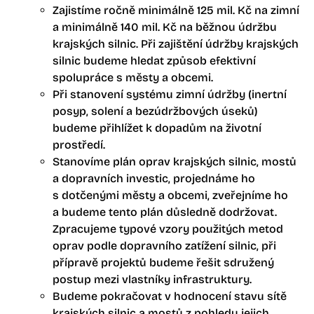
Zajistíme ročně minimálně 125 mil. Kč na zimní
a minimálně 140 mil. Kč na běžnou údržbu
krajských silnic. Při zajištění údržby krajských
silnic budeme hledat způsob efektivní
spolupráce s městy a obcemi.
Při stanovení systému zimní údržby (inertní
posyp, solení a bezúdržbových úseků)
budeme přihlížet k dopadům na životní
prostředí.
Stanovíme plán oprav krajských silnic, mostů
a dopravních investic, projednáme ho
s dotčenými městy a obcemi, zveřejníme ho
a budeme tento plán důsledně dodržovat.
Zpracujeme typové vzory použitých metod
oprav podle dopravního zatížení silnic, při
přípravě projektů budeme řešit sdružený
postup mezi vlastníky infrastruktury.
Budeme pokračovat v hodnocení stavu sítě
krajských silnic a mostů z pohledu jejich