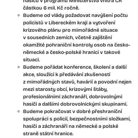
hasičů v programu Ministerstva vnitra ČR
částkou 6 mil. Kč ročně.
Budeme od vlády požadovat navýšení počtu
policistů v Libereckém kraji a vytvoření
krizového plánu pro mimořádné situace
v sousedních zemích, včetně zajištění
okamžité pohraniční kontroly osob na česko-
německé a česko-polské hranici v takové
situaci.
Budeme pořádat konference, školení a další
akce, sloužící k předávání zkušeností
z mimořádných stavů, havárií a povodní nejen
mezi starosty obcí, krizovými štáby,
profesionálními záchranáři, dobrovolnými
hasiči a dalšími dobrovolnickými skupinami.
Budeme pokračovat v dobré přeshraniční
spolupráci s policií, bezpečnostními složkami,
hasiči a záchranáři na německé a polské
straně státní hranice.