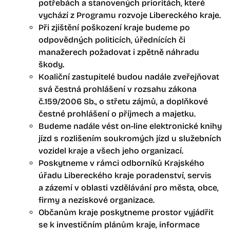
potřebách a stanovených prioritách, které
vychází z Programu rozvoje Libereckého kraje.
Při zjištění poškození kraje budeme po
odpovědných politicích, úřednících či
manažerech požadovat i zpětně náhradu
škody.
Koaliční zastupitelé budou nadále zveřejňovat
svá čestná prohlášení v rozsahu zákona
č.159/2006 Sb., o střetu zájmů, a doplňkové
čestné prohlášení o příjmech a majetku.
Budeme nadále vést on-line elektronické knihy
jízd s rozlišením soukromých jízd u služebních
vozidel kraje a všech jeho organizací.
Poskytneme v rámci odborníků Krajského
úřadu Libereckého kraje poradenství, servis
a zázemí v oblasti vzdělávání pro města, obce,
firmy a neziskové organizace.
Občanům kraje poskytneme prostor vyjádřit
se k investičním plánům kraje, informace