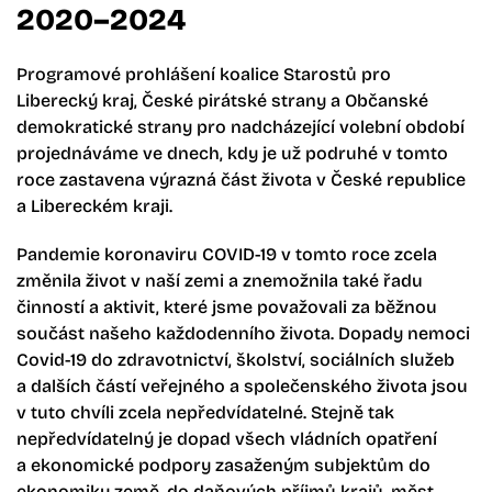
2020–2024
Programové prohlášení koalice Starostů pro
Liberecký kraj, České pirátské strany a Občanské
demokratické strany pro nadcházející volební období
projednáváme ve dnech, kdy je už podruhé v tomto
roce zastavena výrazná část života v České republice
a Libereckém kraji.
Pandemie koronaviru COVID-19 v tomto roce zcela
změnila život v naší zemi a znemožnila také řadu
činností a aktivit, které jsme považovali za běžnou
součást našeho každodenního života. Dopady nemoci
Covid-19 do zdravotnictví, školství, sociálních služeb
a dalších částí veřejného a společenského života jsou
v tuto chvíli zcela nepředvídatelné. Stejně tak
nepředvídatelný je dopad všech vládních opatření
a ekonomické podpory zasaženým subjektům do
ekonomiky země, do daňových příjmů krajů, měst