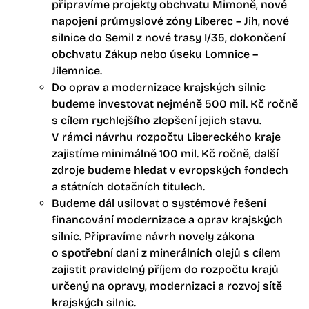
připravíme projekty obchvatu Mimoně, nové
napojení průmyslové zóny Liberec – Jih, nové
silnice do Semil z nové trasy I/35, dokončení
obchvatu Zákup nebo úseku Lomnice –
Jilemnice.
Do oprav a modernizace krajských silnic
budeme investovat nejméně 500 mil. Kč ročně
s cílem rychlejšího zlepšení jejich stavu.
V rámci návrhu rozpočtu Libereckého kraje
zajistíme minimálně 100 mil. Kč ročně, další
zdroje budeme hledat v evropských fondech
a státních dotačních titulech.
Budeme dál usilovat o systémové řešení
financování modernizace a oprav krajských
silnic. Připravíme návrh novely zákona
o spotřební dani z minerálních olejů s cílem
zajistit pravidelný příjem do rozpočtu krajů
určený na opravy, modernizaci a rozvoj sítě
krajských silnic.