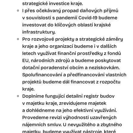
strategické investice kraje.
I přes očekávaný propad daňových příjmů
v souvislosti s pandemií Covid-19 budeme
investovat do klíčových oblastí krajské
infrastruktury.
Pro rozvojové projekty a strategické záměry
kraje a jeho organizací budeme i v dalších
letech využívat finanční prostředky z fondů
EU, národních zdrojů a budeme poskytovat
dotační poradenství obcím a neziskovkám.
Spolufinancování a předfinancování vlastních
projektů budeme dál financovat z rozpočtu
kraje.
Doplníme fungující detailní registr budov
v majetku kraje, zrevidujeme majetek
a dohlédneme na jeho efektivní využívání.
Provedeme revizi výhodnosti uzavřených
nájemních smluv. U nevyužitého a zbytného
majetku, budeme využívat nástroje, které