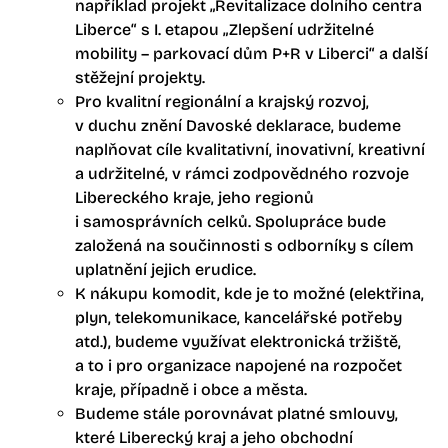
například projekt „Revitalizace dolního centra
Liberce“ s I. etapou „Zlepšení udržitelné
mobility – parkovací dům P+R v Liberci“ a další
stěžejní projekty.
Pro kvalitní regionální a krajský rozvoj,
v duchu znění Davoské deklarace, budeme
naplňovat cíle kvalitativní, inovativní, kreativní
a udržitelné, v rámci zodpovědného rozvoje
Libereckého kraje, jeho regionů
i samosprávních celků. Spolupráce bude
založená na součinnosti s odborníky s cílem
uplatnění jejich erudice.
K nákupu komodit, kde je to možné (elektřina,
plyn, telekomunikace, kancelářské potřeby
atd.), budeme využívat elektronická tržiště,
a to i pro organizace napojené na rozpočet
kraje, případně i obce a města.
Budeme stále porovnávat platné smlouvy,
které Liberecký kraj a jeho obchodní