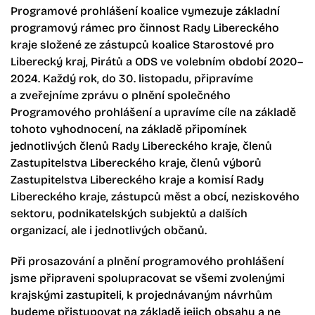
Programové prohlášení koalice vymezuje základní
programový rámec pro činnost Rady Libereckého
kraje složené ze zástupců koalice Starostové pro
Liberecký kraj, Pirátů a ODS ve volebním období 2020–
2024. Každý rok, do 30. listopadu, připravíme
a zveřejníme zprávu o plnění společného
Programového prohlášení a upravíme cíle na základě
tohoto vyhodnocení, na základě připomínek
jednotlivých členů Rady Libereckého kraje, členů
Zastupitelstva Libereckého kraje, členů výborů
Zastupitelstva Libereckého kraje a komisí Rady
Libereckého kraje, zástupců měst a obcí, neziskového
sektoru, podnikatelských subjektů a dalších
organizací, ale i jednotlivých občanů.
Při prosazování a plnění programového prohlášení
jsme připraveni spolupracovat se všemi zvolenými
krajskými zastupiteli, k projednávaným návrhům
budeme přistupovat na základě jejich obsahu a ne