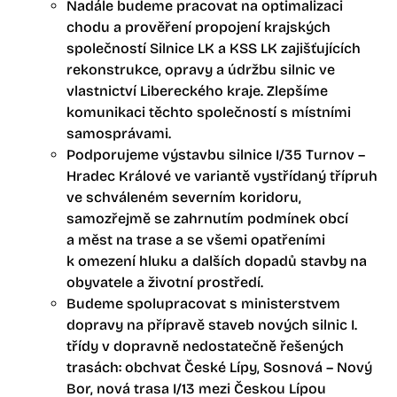
Nadále budeme pracovat na optimalizaci
chodu a prověření propojení krajských
společností Silnice LK a KSS LK zajišťujících
rekonstrukce, opravy a údržbu silnic ve
vlastnictví Libereckého kraje. Zlepšíme
komunikaci těchto společností s místními
samosprávami.
Podporujeme výstavbu silnice I/35 Turnov –
Hradec Králové ve variantě vystřídaný třípruh
ve schváleném severním koridoru,
samozřejmě se zahrnutím podmínek obcí
a měst na trase a se všemi opatřeními
k omezení hluku a dalších dopadů stavby na
obyvatele a životní prostředí.
Budeme spolupracovat s ministerstvem
dopravy na přípravě staveb nových silnic I.
třídy v dopravně nedostatečně řešených
trasách: obchvat České Lípy, Sosnová – Nový
Bor, nová trasa I/13 mezi Českou Lípou