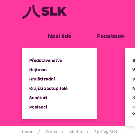
Naši lidé
Facebook
Představenstvo
S
Hejtman
V
Krajští radní
V
Krajští zastupitelé
M
Senátoři
K
Poslanci
I
o
Home
O nás
Media
Zprávy SLK