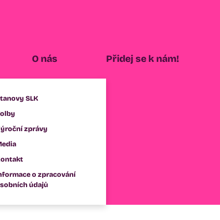
O nás
Přidej se k nám!
tanovy SLK
olby
ýroční zprávy
edia
ontakt
nformace o zpracování
sobních údajů