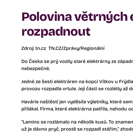
Polovina větrných 
rozpadnout
Zdroj: tn.cz TN.CZ/Zprávy/Regionální
Do Česka se prý vozily staré elektrárny ze západn
nebezpečné.
Jedné ze šesti elektráren na kopci Vítkov u Frýd
provozu rozpadla vrtule. Její části se rozlétly až
Havárie naštěstí jen vyděsila výletníky, které sem
přilákal. Firma, které elektrárna patřila, nehodu
"Lamino se rozlámalo na několik kusů. To znamená
už je dávno pryč, prostě se rozpadl stářím," zho