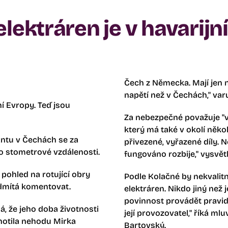
elektráren je v havarij
Čech z Německa. Mají jen n
napětí než v Čechách," var
í Evropy. Teď jsou
Za nebezpečné považuje "v
který má také v okolí něko
lantu v Čechách se za
přivezené, vyřazené díly. N
 do stometrové vzdálenosti.
fungováno rozbije," vysvět
 pohled na rotující obry
Podle Kolačné by nekvalit
 odmítá komentovat.
elektráren. Nikdo jiný než 
povinnost provádět pravid
, že jeho doba životnosti
její provozovatel," říká m
dnotila nehodu Mirka
Bartovský.