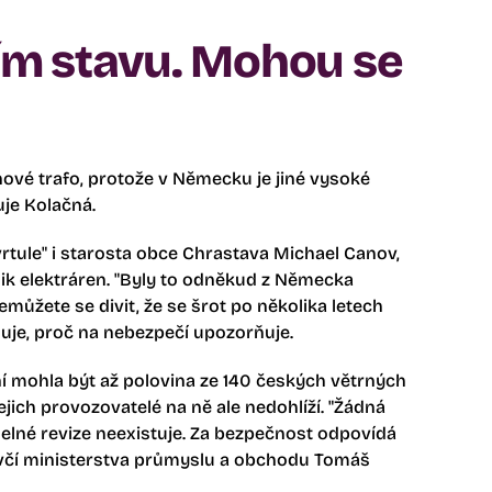
ním stavu. Mohou se
ové trafo, protože v Německu je jiné vysoké
uje Kolačná.
rtule" i starosta obce Chrastava Michael Canov,
lik elektráren. "Byly to odněkud z Německa
emůžete se divit, že se šrot po několika letech
luje, proč na nebezpečí upozorňuje.
ní mohla být až polovina ze 140 českých větrných
jejich provozovatelé na ně ale nedohlíží. "Žádná
elné revize neexistuje. Za bezpečnost odpovídá
luvčí ministerstva průmyslu a obchodu Tomáš