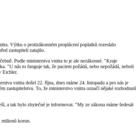
vnitra. Výtku o protizákonném proplácení poplatků rozeslalo
d zastupiteli zatajilo.
ebně. Podle ministerstva vnitra to je ale nezákonné. "Kraje
ka. "U nás to funguje tak, že pacient požádá, nebo nepožádá, neboli
 Eichler.
erstva vnitra došel 22. října, dnes máme 24. listopadu a pro nás je
 zastupitelstvu. To, že ministerstvo vnitra označí nějaké rozhodnutí
vyřeší, a tak bylo zbytečné je informovat. "My ze zákona máme šedesát
t milionů korun.