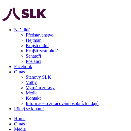
Naši lidé
Představenstvo
Hejtman
Krajští radní
Krajští zastupitelé
Senátoři
Poslanci
Facebook
O nás
Stanovy SLK
Volby
Výroční zprávy
Media
Kontakt
Informace o zpracování osobních údajů
Přidej se k nám!
Home
O nás
Media