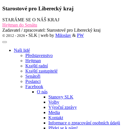
Starostové pro Liberecký kraj
STARÁME SE O NÁŠ KRAJ
Hejtman do Senátu
Zadavatel / zpracovatel: Starostové pro Liberecký kraj
SLK | web by
Miloslav
&
PW
© 2012 - 2026 •
Naši lidé
Představenstvo
Hejtman
Krajští radní
Krajští zastupitelé
Senátoři
Poslanci
Facebook
O nás
Stanovy SLK
Volby
Výroční zprávy
Media
Kontakt
Informace o zpracování osobních údajů
Přidej se k nám!