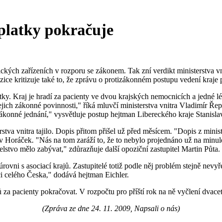
oplatky pokračuje
nických zařízeních v rozporu se zákonem. Tak zní verdikt ministerstva 
ce kritizuje také to, že zprávu o protizákonném postupu vedení kraje pře
ky. Kraj je hradí za pacienty ve dvou krajských nemocnicích a jedné léč
jich zákonné povinnosti," říká mluvčí ministerstva vnitra Vladimír Řep
zákonné jednání," vysvětluje postup hejtman Libereckého kraje Stanislav
rstva vnitra tajilo. Dopis přitom přišel už před měsícem. "Dopis z minist
 Horáček. "Nás na tom zaráží to, že to nebylo projednáno už na minulém
telstvo mělo zabývat," zdůrazňuje další opoziční zastupitel Martin Půta.
 úrovni s asociací krajů. Zastupitelé totiž podle něj problém stejně ne
ci celého Česka," dodává hejtman Eichler.
ů za pacienty pokračovat. V rozpočtu pro příští rok na ně vyčlení dvace
(Zpráva ze dne 24. 11. 2009, Napsali o nás)