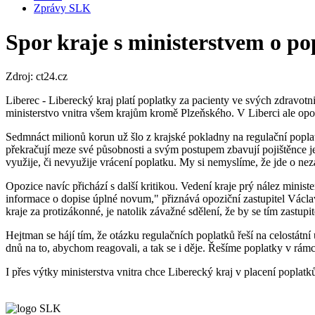
Zprávy SLK
Spor kraje s ministerstvem o p
Zdroj: ct24.cz
Liberec - Liberecký kraj platí poplatky za pacienty ve svých zdravot
ministerstvo vnitra všem krajům kromě Plzeňského. V Liberci ale opozi
Sedmnáct milionů korun už šlo z krajské pokladny na regulační poplat
překračují meze své působnosti a svým postupem zbavují pojištěnce je
využije, či nevyužije vrácení poplatku. My si nemyslíme, že jde o ne
Opozice navíc přichází s další kritikou. Vedení kraje prý nález ministe
informace o dopise úplné novum," přiznává opoziční zastupitel Václav
kraje za protizákonné, je natolik závažné sdělení, že by se tím zastupi
Hejtman se hájí tím, že otázku regulačních poplatků řeší na celostátní
dnů na to, abychom reagovali, a tak se i děje. Řešíme poplatky v rám
I přes výtky ministerstva vnitra chce Liberecký kraj v placení poplatk