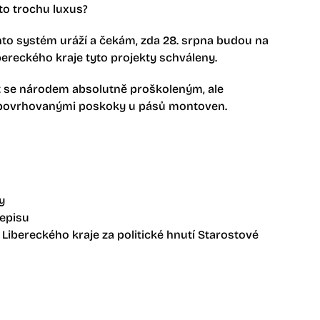
to trochu luxus?
nto systém uráží a čekám, zda 28. srpna budou na
bereckého kraje tyto projekty schváleny.
át se národem absolutně proškoleným, ale
opovrhovanými poskoky u pásů montoven.
y
jepisu
 Libereckého kraje za politické hnutí Starostové