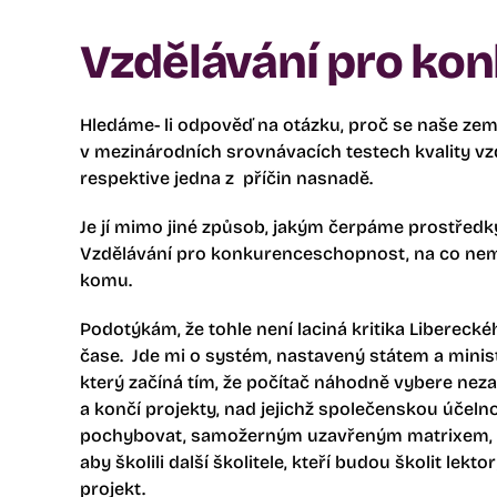
Vzdělávání pro ko
Hledáme- li odpověď na otázku, proč se naše zem
v mezinárodních srovnávacích testech kvality vzd
respektive jedna z příčin nasnadě.
Je jí mimo jiné způsob, jakým čerpáme prostřed
Vzdělávání pro konkurenceschopnost, na co nema
komu.
Podotýkám, že tohle není laciná kritika Libereck
čase. Jde mi o systém, nastavený státem a minis
který začíná tím, že počítač náhodně vybere neza
a končí projekty, nad jejichž společenskou úče
pochybovat, samožerným uzavřeným matrixem, kt
aby školili další školitele, kteří budou školit lektor
projekt.