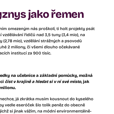
yznys jako řemen
ním omezeným nás proškolí, ti holt projekty psát
 vzdělávání řidičů nad 3,5 tuny (3,4 mio), na
ry (2,78 mio), vzdělání strážných a psovodů
hé 2 miliony, či všemi dlouho očekávané
cích institucí za 900 tisíc.
ředky na učebnice a základní pomůcky, možná
áci
číst v krajině a hledat si v ní své místo
, jak
milionu.
 nechce, já zkrátka musím kousnout do kyselého
aby vedle eseróček šlo tolik peněz do obecně
ichž si jinak vážím, na módní environmentálně-