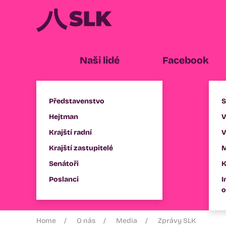
Naši lidé
Facebook
Představenstvo
S
Hejtman
V
Krajští radní
V
Krajští zastupitelé
M
Senátoři
K
Poslanci
I
o
Home
O nás
Media
Zprávy SLK