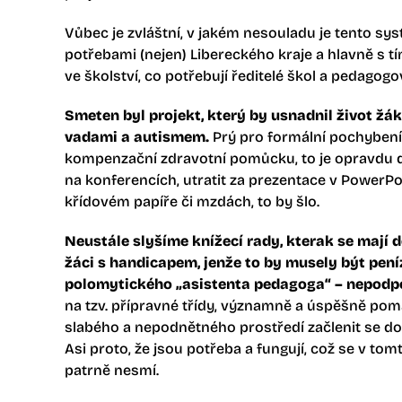
Vůbec je zvláštní, v jakém nesouladu je tento s
potřebami (nejen) Libereckého kraje a hlavně s t
ve školství, co potřebují ředitelé škol a pedagogo
Smeten byl projekt, který by usnadnil život 
vadami a autismem.
Prý pro formální pochybení. 
kompenzační zdravotní pomůcku, to je opravdu drz
na konferencích, utratit za prezentace v PowerP
křídovém papíře či mzdách, to by šlo.
Neustále slyšíme knížecí rady, kterak se mají
žáci s handicapem, jenže to by musely být pen
polomytického „asistenta pedagoga“ – nepodp
na tzv. přípravné třídy, významně a úspěšně pom
slabého a nepodnětného prostředí začlenit se do
Asi proto, že jsou potřeba a fungují, což se v t
patrně nesmí.