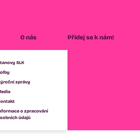
O nás
Přidej se k nám!
tanovy SLK
olby
ýroční zprávy
edia
ontakt
nformace o zpracování
sobních údajů