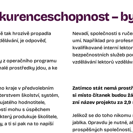
nkurenceschopnost – b
ě tak hrozivě propadla
Nevadí, společnosti s ruče
ělávání, je odpověď,
umí. Například pro profesní
kvalifikované interní lekto
bezpečnostních služeb pou
ky z operačního programu
vzdělávání lektorů vzděláva
lé prostředky jdou, a ke
ého kraje v předvolebním
Zatímco stát nemá prost
terstvem školství, systém,
si místo čítanek budou ž
ujatého hodnotitele,
zní název projektu za 2,9 
lností mohu s úspěchem
Jelikož se do toho nikomu
erý produkuje školitele,
jablka. Opravdu je nutné, 
y, a ti si pak na to napíší
prospěšných společností, j