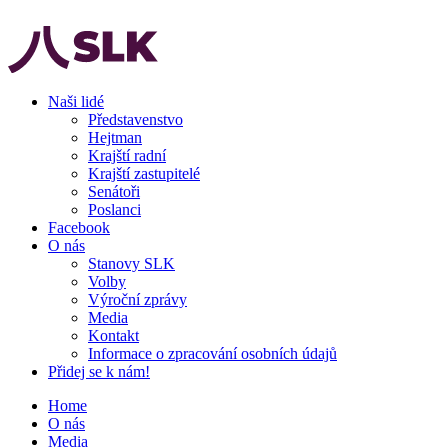
Naši lidé
Představenstvo
Hejtman
Krajští radní
Krajští zastupitelé
Senátoři
Poslanci
Facebook
O nás
Stanovy SLK
Volby
Výroční zprávy
Media
Kontakt
Informace o zpracování osobních údajů
Přidej se k nám!
Home
O nás
Media