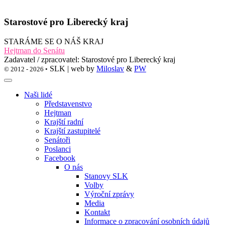
Starostové pro Liberecký kraj
STARÁME SE O NÁŠ KRAJ
Hejtman do Senátu
Zadavatel / zpracovatel: Starostové pro Liberecký kraj
SLK | web by
Miloslav
&
PW
© 2012 - 2026 •
Naši lidé
Představenstvo
Hejtman
Krajští radní
Krajští zastupitelé
Senátoři
Poslanci
Facebook
O nás
Stanovy SLK
Volby
Výroční zprávy
Media
Kontakt
Informace o zpracování osobních údajů