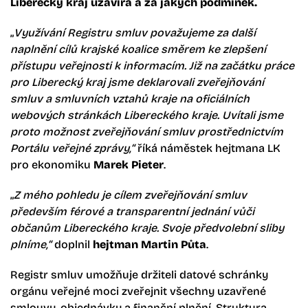
Liberecký kraj uzavírá a za jakých podmínek.
„
Využívání Registru smluv považujeme za další
naplnění cílů krajské koalice směrem ke zlepšení
přístupu veřejnosti k informacím. Již na začátku práce
pro Liberecký kraj jsme deklarovali zveřejňování
smluv a smluvních vztahů kraje na oficiálních
webových stránkách Libereckého kraje. Uvítali jsme
proto možnost zveřejňování smluv prostřednictvím
Portálu veřejné zprávy,“
říká náměstek hejtmana LK
pro ekonomiku
Marek Pieter
.
„
Z mého pohledu je cílem zveřejňování smluv
především férové a transparentní jednání vůči
občanům Libereckého kraje. Svoje předvolební sliby
plníme,“
doplnil
hejtman Martin Půta
.
Registr smluv umožňuje držiteli datové schránky
orgánu veřejné moci zveřejnit všechny uzavřené
smlouvy, objednávky a finanční plnění. Struktura