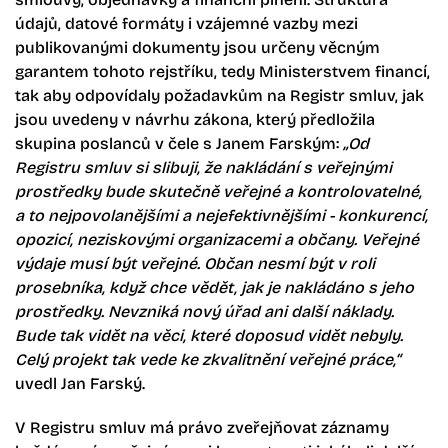
údajů, datové formáty i vzájemné vazby mezi
publikovanými dokumenty jsou určeny věcným
garantem tohoto rejstříku, tedy Ministerstvem financí,
tak aby odpovídaly požadavkům na Registr smluv, jak
jsou uvedeny v návrhu zákona, který předložila
skupina poslanců v čele s Janem Farským:
„Od
Registru smluv si slibuji, že nakládání s veřejnými
prostředky bude skutečně veřejné a kontrolovatelné,
a to nejpovolanějšími a nejefektivnějšími - konkurencí,
opozicí, neziskovými organizacemi a občany. Veřejné
výdaje musí být veřejné. Občan nesmí být v roli
prosebníka, když chce vědět, jak je nakládáno s jeho
prostředky. Nevzniká nový úřad ani další náklady.
Bude tak vidět na věci, které doposud vidět nebyly.
Celý projekt tak vede ke zkvalitnění veřejné práce,“
uvedl Jan Farský.
V Registru smluv má právo zveřejňovat záznamy