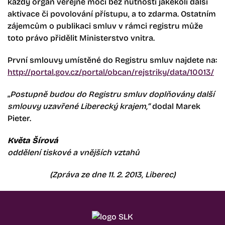
každý orgán veřejné moci bez nutnosti jakékoli další
aktivace či povolování přístupu, a to zdarma. Ostatním
zájemcům o publikaci smluv v rámci registru může
toto právo přidělit Ministerstvo vnitra.
První smlouvy umístěné do Registru smluv najdete na:
http://portal.gov.cz/portal/obcan/rejstriky/data/10013/
„
Postupně budou do Registru smluv doplňovány další
smlouvy uzavřené Liberecký krajem,“
dodal Marek
Pieter.
Květa Šírová
oddělení tiskové a vnějších vztahů
(Zpráva ze dne 11. 2. 2013, Liberec)