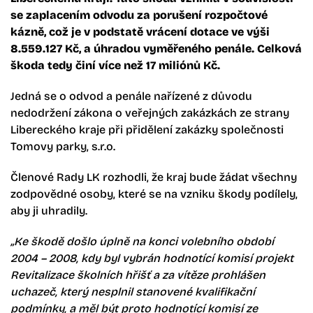
se zaplacením odvodu za porušení rozpočtové
kázně, což je v podstatě vrácení dotace ve výši
8.559.127 Kč, a úhradou vyměřeného penále. Celková
škoda tedy činí více než 17 miliónů Kč.
Jedná se o odvod a penále nařízené z důvodu
nedodržení zákona o veřejných zakázkách ze strany
Libereckého kraje při přidělení zakázky společnosti
Tomovy parky, s.r.o.
Členové Rady LK rozhodli, že kraj bude žádat všechny
zodpovědné osoby, které se na vzniku škody podílely,
aby ji uhradily.
„Ke škodě došlo úplně na konci volebního období
2004 – 2008, kdy byl vybrán hodnotící komisí projekt
Revitalizace školních hřišť a za vítěze prohlášen
uchazeč, který nesplnil stanovené kvalifikační
podmínky, a měl být proto hodnotící komisí ze