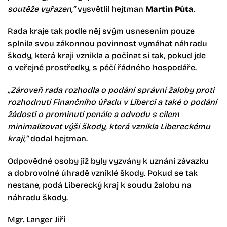
soutěže vyřazen,“
vysvětlil hejtman
Martin Půta
.
Rada kraje tak podle něj svým usnesením pouze
splnila svou zákonnou povinnost vymáhat náhradu
škody, která kraji vznikla a počínat si tak, pokud jde
o veřejné prostředky, s péčí řádného hospodáře.
„Zároveň rada rozhodla o podání správní žaloby proti
rozhodnutí Finančního úřadu v Liberci a také o podání
žádosti o prominutí penále a odvodu s cílem
minimalizovat výši škody, která vznikla Libereckému
kraji,“
dodal hejtman.
Odpovědné osoby již byly vyzvány k uznání závazku
a dobrovolné úhradě vzniklé škody. Pokud se tak
nestane, podá Liberecký kraj k soudu žalobu na
náhradu škody.
Mgr. Langer Jiří