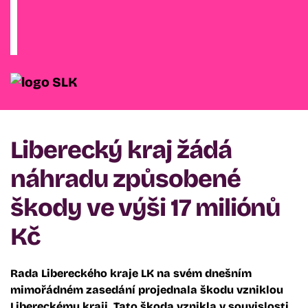
Liberecký kraj žádá
náhradu způsobené
škody ve výši 17 miliónů
Kč
Rada Libereckého kraje LK na svém dnešním
mimořádném zasedání projednala škodu vzniklou
Libereckému kraji. Tato škoda vznikla v souvislosti