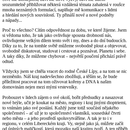
srozumitelně přibližovat některá vzdálená témata zahalená v roušce
mnoha neznámých formulací, naplňuje mě komunikace s lidmi
a hledání nových souvislostí. Ty přináší nové a nové podněty
a nápady...
Proč to všechno? Cítím odpovědnost za dobu, ve které žijeme. Jsem
si vědoma toho, že tak jako ovlivňuje spousta drobností nás,
ovlivňujeme velkým dílem tento svět i my, dnes a do dní budoucích.
Díky za to, že na tomhle světě můžeme svobodně plout a objevovat,
svobodně diskutovat, studovat i cestovat a poznávat. Planetu i sebe.
A taky díky, že můžeme chybovat – největší poučení přichází právě
odtud.
Vždycky jsem se chtěla vracet do rodné České Lípy, a na tom se nic
nezměnilo. Náš kraj nadevšechno zbožňuji, a těším se, že bude
příležitost pracovat na tom oživovat kořeny a DNA k našim
domovinám nejen mezi mými vrstevníky.
Probouzet v lidech zájem o své okolí, bořit předsudky a nasazovat
nové brýle, učit je koukat na město, regiony i kraj jinými dioptriemi,
to vnímám jako své poslání. Každý jsme totiž součástí nějakého
společenství – ať už je to společenství vlastníků, sousedské čtvrti
nebo města – a jeho prostředí spoluvytváříme. A tak je to i v
regionu, v celém Libereckém kraji. Vy, stejně jako já, můžete začít
od úplných maličkostí, která mozaiku naší krajiny tvoří. A ten příběh