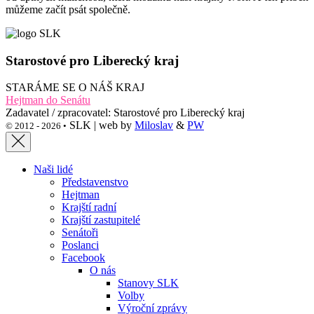
můžeme začít psát společně.
Starostové pro Liberecký kraj
STARÁME SE O NÁŠ KRAJ
Hejtman do Senátu
Zadavatel / zpracovatel: Starostové pro Liberecký kraj
SLK | web by
Miloslav
&
PW
© 2012 - 2026 •
Naši lidé
Představenstvo
Hejtman
Krajští radní
Krajští zastupitelé
Senátoři
Poslanci
Facebook
O nás
Stanovy SLK
Volby
Výroční zprávy