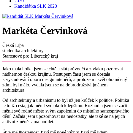
2020
Kandidátka SLK 2020
Markéta Červinková
Česká Lípa
studentka architektury
Starostové pro Liberecký kraj
Jako malá holka jsem se chtěla stát průvodčí a z vlaku pozorovat
nádhernou českou krajinu. Postupem času jsem se dostala
k vystudování oboru design interiérů, a protože mi svět ohraničený
zdmi byl málo, vydala jsem se na dobrodružství jménem
architektura.
Od architektury a urbanismu to byl už jen krůček k politice. Politika
je totiž cesta, jak měnit své okolí k lepšímu. Rozhodla jsem se začít
měnit své rodné město svým zapojením do místního samosprávného
dění. Začala jsem upozorňovat na nedostatky, ale také se na jejich
aktivní změně sama podílet.
Štve mě lhostejnost, baví mě nové výzvy, baví mě lidem