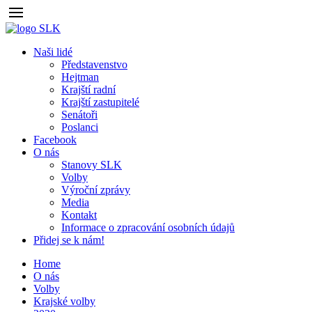
Naši lidé
Představenstvo
Hejtman
Krajští radní
Krajští zastupitelé
Senátoři
Poslanci
Facebook
O nás
Stanovy SLK
Volby
Výroční zprávy
Media
Kontakt
Informace o zpracování osobních údajů
Přidej se k nám!
Home
O nás
Volby
Krajské volby